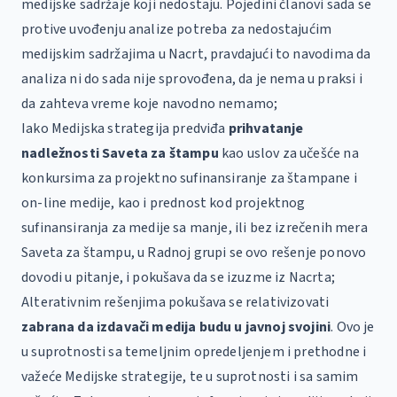
medijske sadržaje koji nedostaju. Pojedini članovi sada se
protive uvođenju analize potreba za nedostajućim
medijskim sadržajima u Nacrt, pravdajući to navodima da
analiza ni do sada nije sprovođena, da je nema u praksi i
da zahteva vreme koje navodno nemamo;
Iako Medijska strategija predviđa
prihvatanje
nadležnosti Saveta za štampu
kao uslov za učešće na
konkursima za projektno sufinansiranje za štampane i
on-line medije, kao i prednost kod projektnog
sufinansiranja za medije sa manje, ili bez izrečenih mera
Saveta za štampu, u Radnoj grupi se ovo rešenje ponovo
dovodi u pitanje, i pokušava da se izuzme iz Nacrta;
Alterativnim rešenjima pokušava se relativizovati
zabrana da izdavači medija budu u javnoj svojini
. Ovo je
u suprotnosti sa temeljnim opredeljenjem i prethodne i
važeće Medijske strategije, te u suprotnosti i sa samim