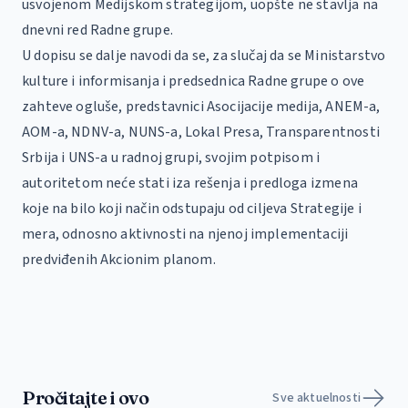
usvojenom Medijskom strategijom, uopšte ne stavlja na
dnevni red Radne grupe.
U dopisu se dalje navodi da se, za slučaj da se Ministarstvo
kulture i informisanja i predsednica Radne grupe o ove
zahteve ogluše, predstavnici Asocijacije medija, ANEM-a,
AOM-a, NDNV-a, NUNS-a, Lokal Presa, Transparentnosti
Srbija i UNS-a u radnoj grupi, svojim potpisom i
autoritetom neće stati iza rešenja i predloga izmena
koje na bilo koji način odstupaju od ciljeva Strategije i
mera, odnosno aktivnosti na njenoj implementaciji
predviđenih Akcionim planom.
Pročitajte i ovo
Sve aktuelnosti