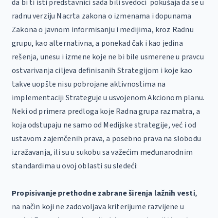
da bi ti isti predstavnici sada bili svedoci pokušaja da se u
radnu verziju Nacrta zakona o izmenama i dopunama
Zakona o javnom informisanju i medijima, kroz Radnu
grupu, kao alternativna, a ponekad čak i kao jedina
rešenja, unesu i izmene koje ne bi bile usmerene u pravcu
ostvarivanja ciljeva definisanih Strategijom i koje kao
takve uopšte nisu pobrojane aktivnostima na
implementaciji Strateguje u usvojenom Akcionom planu.
Neki od primera predloga koje Radna grupa razmatra, a
koja odstupaju ne samo od Medijske strategije, već i od
ustavom zajemčenih prava, a posebno prava na slobodu
izražavanja, ili su u sukobu sa važećim međunarodnim
standardima u ovoj oblasti su sledeći:
Propisivanje prethodne zabrane širenja lažnih vesti
,
na način koji ne zadovoljava kriterijume razvijene u