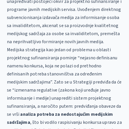
unapređivati postojeći okvir za projektno sufinansiranje i
programe javnih medijskih servisa. Uvođenjem direktnog
subvencionisanja izdavača medija za informisanje osoba
sa invaliditetom, akcenat se sa proizvodnje kvalitetnog
medijskog sadržaja za osobe sa invaliditetom, premešta
na neprihvatljivo formiranje novih javnih medija.
Medijska strategija kao jedan od problema u oblasti
projektnog sufinansiranja pominje “nejasno definisanu
namenu konkursa, koja ne polazi od prethodno
definisanih potreba stanovništva za određenim
medijskim sadržajima”. Zato se u Strategiji predviđa da će
se “izmenama regulative (zakona koji uređuje javno
informisanje i medije) unaprediti sistem projektnog
sufinansiranja, a naročito putem: predviđanja obaveze da
se vrši
analiza potreba za nedostajućim medijskim
sadržajima
, što bi vodilo raspisivanju konkursa upravo za