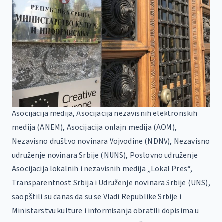
Asocijacija medija, Asocijacija nezavisnih elektronskih
medija (ANEM), Asocijacija onlajn medija (AOM),
Nezavisno društvo novinara Vojvodine (NDNV), Nezavisno
udruženje novinara Srbije (NUNS), Poslovno udruženje
Asocijacija lokalnih i nezavisnih medija „Lokal Pres“,
Transparentnost Srbija i Udruženje novinara Srbije (UNS),
saopštili su danas da su se Vladi Republike Srbije i
Ministarstvu kulture i informisanja obratili dopisima u