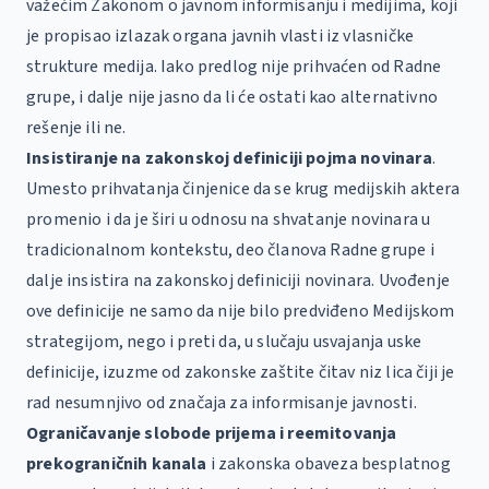
važećim Zakonom o javnom informisanju i medijima, koji
je propisao izlazak organa javnih vlasti iz vlasničke
strukture medija. Iako predlog nije prihvaćen od Radne
grupe, i dalje nije jasno da li će ostati kao alternativno
rešenje ili ne.
Insistiranje na zakonskoj definiciji pojma novinara
.
Umesto prihvatanja činjenice da se krug medijskih aktera
promenio i da je širi u odnosu na shvatanje novinara u
tradicionalnom kontekstu, deo članova Radne grupe i
dalje insistira na zakonskoj definiciji novinara. Uvođenje
ove definicije ne samo da nije bilo predviđeno Medijskom
strategijom, nego i preti da, u slučaju usvajanja uske
definicije, izuzme od zakonske zaštite čitav niz lica čiji je
rad nesumnjivo od značaja za informisanje javnosti.
Ograničavanje slobode prijema i reemitovanja
prekograničnih kanala
i zakonska obaveza besplatnog