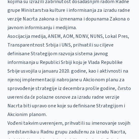
kojima su izrazili zabrinutost dosadašnjim radom Radne
grupe Ministarstva kulture i informisanja za izradu radne
verzije Nacrta zakona o izmenama i dopunama Zakona o
javnom informisanju i medijima.
Asocijacija medija, ANEM, AOM, NDNV, NUNS, Lokal Pres,
Transparentnost Srbija i UNS, prihvatili su ciljeve
definisane Strategijom razvoja sistema javnog
informisanja u Republici Srbiji koju je Vlada Republike
Srbije usvojila u januaru 2020. godine, kao i aktivnosti na
njenoj implementaciji nabrojane u Akcionom planu za
sprovođenje strategije iz decembra prošle godine, čvrsto
uvereni da će polazne osnove za izradu radne verzije
Nacrta biti upravo one koje su definisane Strategijom i
Akcionim planom.
Vođeni takvim uverenjem, prihvatili su imenovanje svojih
predstavnika u Radnu grupu zaduženu za izradu Nacrta,