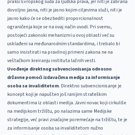
praksi Evropskog suda za ljudska prava, jer niti je zabrana
dovoljno jasna, niti je jasno kojim ciljevima služi, niti je
jasno kako će se obezbediti proporcionalnost
ograničenja koje se na ovaj način uvodi. Pri svemu,
postojeći zakonski mehanizmi u ovoj oblasti već su
usklađeni sa međunarodnim standardima, i trebalo bi
samo insistirati na pravilnoj primeni zakona ne na
veštačkom kreiranju instituta lažnih vesti.
Uvođenje direktnog subvencionisanja odnosno
državne pomoći izdavačima medija za informisanje
osoba sa invaliditetom
. Direktno subvencionisanje je
koncept koji je napušten još ranijim strateškim
dokumentima iz oblasti medija. Javni novac koji cirkuliše
na medijskom tržištu, po nalazima same Medijske
strategije, već pravi značajne poremećaje na tržištu, te je
za informisanje osoba sa invaliditetom nužno