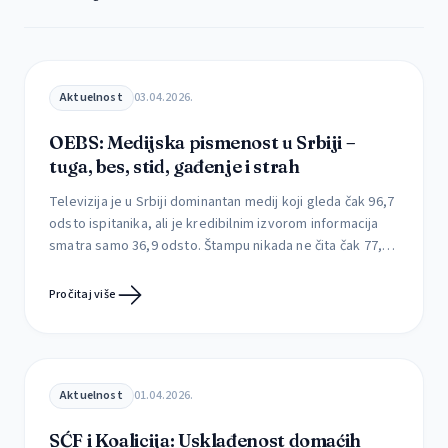
Aktuelnost
03.04.2026.
OEBS: Medijska pismenost u Srbiji –
tuga, bes, stid, gađenje i strah
Televizija je u Srbiji dominantan medij koji gleda čak 96,7
odsto ispitanika, ali je kredibilnim izvorom informacija
smatra samo 36,9 odsto. Štampu nikada ne čita čak 77,4
odsto građana, dok je svakodnevno prati svega 1,3
odsto. Kojim medijima građani veruju, kako utiču na njih i
Pročitaj više
da li uspevaju da prepoznaju štetne sadržaje Mediji retko
menjaju […]
Aktuelnost
01.04.2026.
SĆF i Koalicija: Usklađenost domaćih