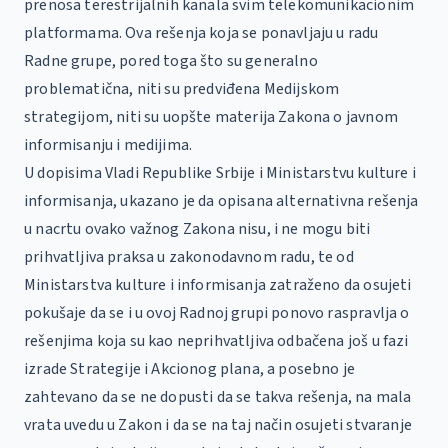
prenosa terestrijalnih kanala svim telekomunikacionim
platformama. Ova rešenja koja se ponavljaju u radu
Radne grupe, pored toga što su generalno
problematična, niti su predviđena Medijskom
strategijom, niti su uopšte materija Zakona o javnom
informisanju i medijima.
U dopisima Vladi Republike Srbije i Ministarstvu kulture i
informisanja, ukazano je da opisana alternativna rešenja
u nacrtu ovako važnog Zakona nisu, i ne mogu biti
prihvatljiva praksa u zakonodavnom radu, te od
Ministarstva kulture i informisanja zatraženo da osujeti
pokušaje da se i u ovoj Radnoj grupi ponovo raspravlja o
rešenjima koja su kao neprihvatljiva odbačena još u fazi
izrade Strategije i Akcionog plana, a posebno je
zahtevano da se ne dopusti da se takva rešenja, na mala
vrata uvedu u Zakon i da se na taj način osujeti stvaranje