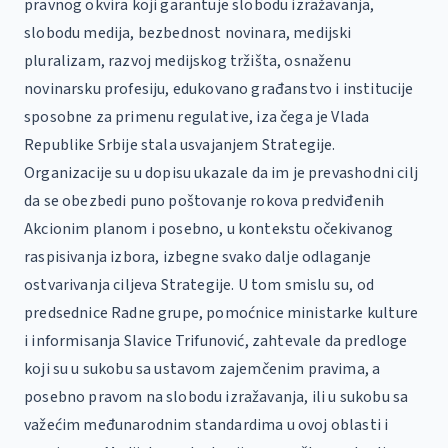
pravnog okvira koji garantuje slobodu izražavanja,
slobodu medija, bezbednost novinara, medijski
pluralizam, razvoj medijskog tržišta, osnaženu
novinarsku profesiju, edukovano građanstvo i institucije
sposobne za primenu regulative, iza čega je Vlada
Republike Srbije stala usvajanjem Strategije.
Organizacije su u dopisu ukazale da im je prevashodni cilj
da se obezbedi puno poštovanje rokova predviđenih
Akcionim planom i posebno, u kontekstu očekivanog
raspisivanja izbora, izbegne svako dalje odlaganje
ostvarivanja ciljeva Strategije. U tom smislu su, od
predsednice Radne grupe, pomoćnice ministarke kulture
i informisanja Slavice Trifunović, zahtevale da predloge
koji su u sukobu sa ustavom zajemčenim pravima, a
posebno pravom na slobodu izražavanja, ili u sukobu sa
važećim međunarodnim standardima u ovoj oblasti i