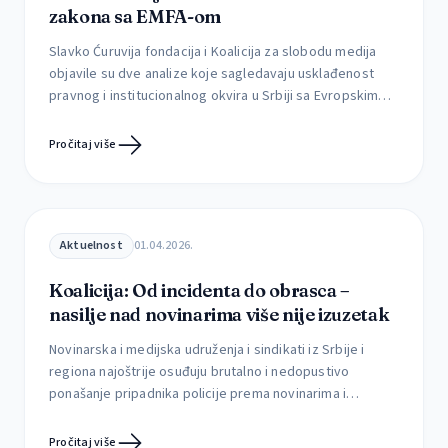
zakona sa EMFA-om
Slavko Ćuruvija fondacija i Koalicija za slobodu medija
objavile su dve analize koje sagledavaju usklađenost
pravnog i institucionalnog okvira u Srbiji sa Evropskim
aktom o slobodi medija (EMFA), kao i mogućnosti
njegove implementacije u postojećim okolnostima.
Pročitaj više
Prema najavama iz ministarstva informisanja i
telekomunikacija, to ministarstvo planira skori početak
rada na izmenama Zakona o javnom informisanju […]
Aktuelnost
01.04.2026.
Koalicija: Od incidenta do obrasca –
nasilje nad novinarima više nije izuzetak
Novinarska i medijska udruženja i sindikati iz Srbije i
regiona najoštrije osuđuju brutalno i nedopustivo
ponašanje pripadnika policije prema novinarima i
novinarkama, kao i sistematsko ometanje njihovog rada
tokom izveštavanja sa događaja od javnog interesa.
Pročitaj više