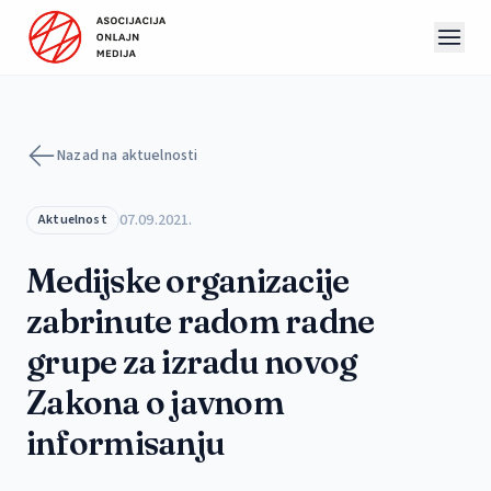
Preskoči na sadržaj
Nazad na aktuelnosti
07.09.2021.
Aktuelnost
Medijske organizacije
zabrinute radom radne
grupe za izradu novog
Zakona o javnom
informisanju