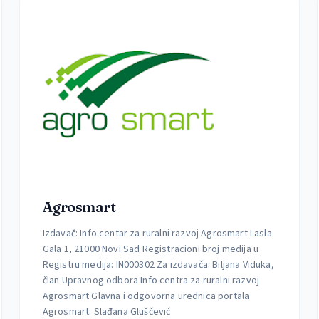
Agrosmart
Izdavač: Info centar za ruralni razvoj Agrosmart Lasla
Gala 1, 21000 Novi Sad Registracioni broj medija u
Registru medija: IN000302 Za izdavača: Biljana Viduka,
član Upravnog odbora Info centra za ruralni razvoj
Agrosmart Glavna i odgovorna urednica portala
Agrosmart: Slađana Gluščević