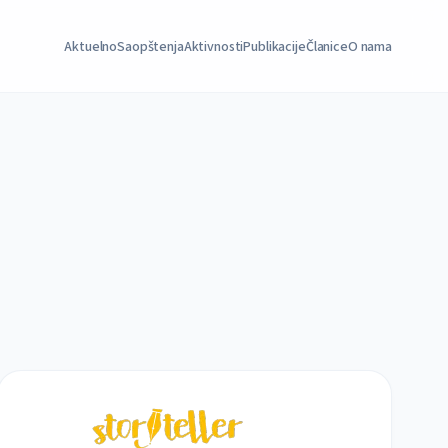
Aktuelno
Saopštenja
Aktivnosti
Publikacije
Članice
O nama