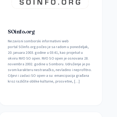
SOinfo.org
Nezavisni somborski informativni web
portal SOinfo.org počeo je sa radom u ponedeljak,
20. januara 2003. godine u 03:41, kao projekat u
okviru NVO SO open. NVO SO open je osnovana 28.
novembra 2002. godine u Somboru. Udruženje je po
svom karakteru nestranačko, nevladino i neprofitno.
Ciljevi i zadaci SO open-a su: emancipacija građana
kroz različite oblike kulturne, prosvetne, […]