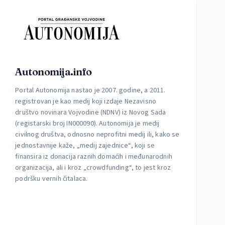
Autonomija.info
Portal Autonomija nastao je 2007. godine, a 2011.
registrovan je kao medij koji izdaje Nezavisno
društvo novinara Vojvodine (NDNV) iz Novog Sada
(registarski broj IN000090). Autonomija je medij
civilnog društva, odnosno neprofitni medij ili, kako se
jednostavnije kaže, „medij zajednice“, koji se
finansira iz donacija raznih domaćih i međunarodnih
organizacija, ali i kroz „crowdfunding“, to jest kroz
podršku vernih čitalaca.