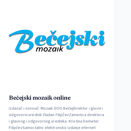
Bečejski mozaik online
Izdavač i osnivač: Mozaik DOO BečejDirektor i glavni i
odgovorni urednik Vladan FilipčevZamenica direktora
i glavnog i odgovornog urednika: Kristina Demeter
FilipčevSamostalno elektronsko izdanje internet