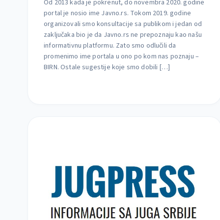
Od 2013 kada je pokrenut, do novembra 2020. godine
portal je nosio ime Javno.rs. Tokom 2019. godine
organizovali smo konsultacije sa publikom i jedan od
zaključaka bio je da Javno.rs ne prepoznaju kao našu
informativnu platformu. Zato smo odlučili da
promenimo ime portala u ono po kom nas poznaju –
BIRN. Ostale sugestije koje smo dobili […]