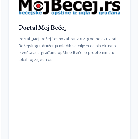
Portal Moj Bečej
Portal „Moj Bečej“ osnovali su 2012. godine aktivisti
Bečejskog udruženja mladih sa ciljem da objektivno
izveštavaju građane opštine Bečej o problemima u
lokalnoj zajednici.