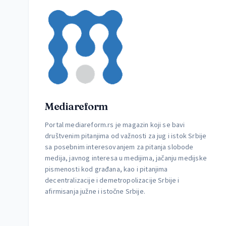
Mediareform
Portal mediareform.rs je magazin koji se bavi
društvenim pitanjima od važnosti za jug i istok Srbije
sa posebnim interesovanjem za pitanja slobode
medija, javnog interesa u medijima, jačanju medijske
pismenosti kod građana, kao i pitanjima
decentralizacije i demetropolizacije Srbije i
afirmisanja južne i istočne Srbije.