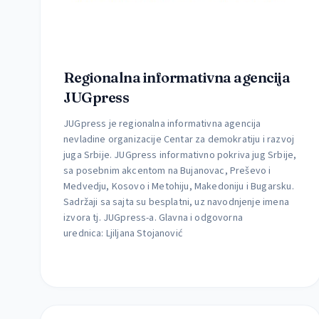
Regionalna informativna agencija
JUGpress
JUGpress je regionalna informativna agencija
nevladine organizacije Centar za demokratiju i razvoj
juga Srbije. JUGpress informativno pokriva jug Srbije,
sa posebnim akcentom na Bujanovac, Preševo i
Medvedju, Kosovo i Metohiju, Makedoniju i Bugarsku.
Sadržaji sa sajta su besplatni, uz navodnjenje imena
izvora tj. JUGpress-a. Glavna i odgovorna
urednica: Ljiljana Stojanović