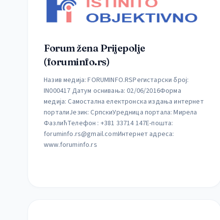
Forum žena Prijepolje
(foruminfo.rs)
Назив медија: FORUMINFO.RSРегистарски број:
IN000417 Датум оснивања: 02/06/2016Форма
медија: Самостална електронска издања интернет
порталиЈезик: СрпскиУредница портала: Мирела
ФазлићТелефон : +381 33714 147Е-пошта:
foruminfo.rs@gmail.com
Интернет адреса:
www.foruminfo.rs