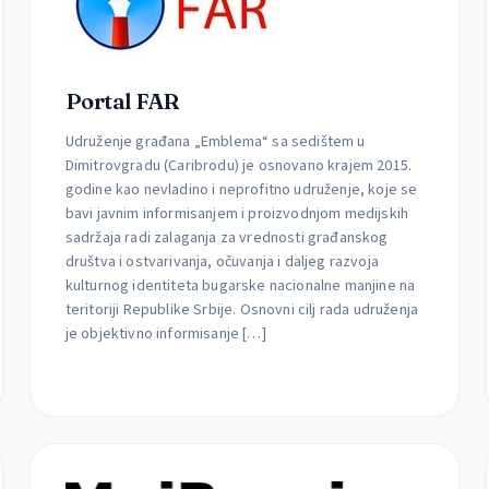
Portal FAR
Udruženje građana „Emblema“ sa sedištem u
Dimitrovgradu (Caribrodu) je osnovano krajem 2015.
godine kao nevladino i neprofitno udruženje, koje se
bavi javnim informisanjem i proizvodnjom medijskih
sadržaja radi zalaganja za vrednosti građanskog
društva i ostvarivanja, očuvanja i daljeg razvoja
kulturnog identiteta bugarske nacionalne manjine na
teritoriji Republike Srbije. Osnovni cilj rada udruženja
je objektivno informisanje […]