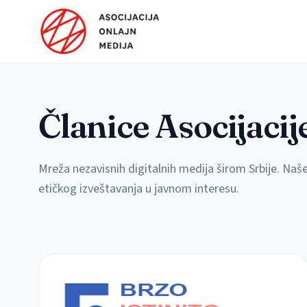
Preskoči na sadržaj
Članice Asocijacij
Mreža nezavisnih digitalnih medija širom Srbije. Naše
etičkog izveštavanja u javnom interesu.