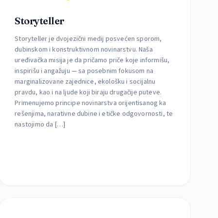
Storyteller
Storyteller je dvojezični medij posvećen sporom,
dubinskom i konstruktivnom novinarstvu. Naša
uređivačka misija je da pričamo priče koje informišu,
inspirišu i angažuju — sa posebnim fokusom na
marginalizovane zajednice, ekološku i socijalnu
pravdu, kao i na ljude koji biraju drugačije puteve.
Primenujemo principe novinarstva orijentisanog ka
rešenjima, narativne dubine i etičke odgovornosti, te
nastojimo da […]