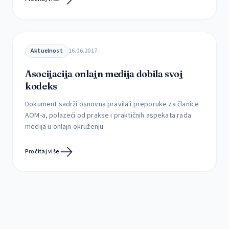
Prema najavama iz ministarstva informisanja i
telekomunikacija, to ministarstvo planira skori početak
rada na izmenama Zakona o javnom informisanju […]
Aktuelnost
16.06.2017.
Asocijacija onlajn medija dobila svoj
kodeks
Dokument sadrži osnovna pravila i preporuke za članice
AOM-a, polazeći od prakse i praktičnih aspekata rada
medija u onlajn okruženju.
Pročitaj više