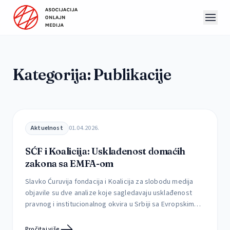
Preskoči na sadržaj
Kategorija:
Publikacije
Aktuelnost
01.04.2026.
SĆF i Koalicija: Usklađenost domaćih
zakona sa EMFA-om
Slavko Ćuruvija fondacija i Koalicija za slobodu medija
objavile su dve analize koje sagledavaju usklađenost
pravnog i institucionalnog okvira u Srbiji sa Evropskim
aktom o slobodi medija (EMFA), kao i mogućnosti
njegove implementacije u postojećim okolnostima.
Pročitaj više