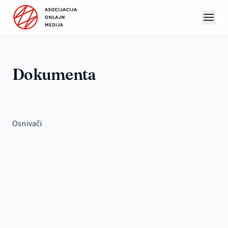
Preskoči na sadržaj
Dokumenta
Osnivači