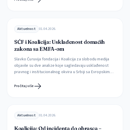
da li uspevaju da prepoznaju štetne sadržaje Mediji retko
menjaju […]
Aktuelnost
01.04.2026.
SĆF i Koalicija: Usklađenost domaćih
zakona sa EMFA-om
Slavko Ćuruvija fondacija i Koalicija za slobodu medija
objavile su dve analize koje sagledavaju usklađenost
pravnog i institucionalnog okvira u Srbiji sa Evropskim
aktom o slobodi medija (EMFA), kao i mogućnosti
njegove implementacije u postojećim okolnostima.
Pročitaj više
Prema najavama iz ministarstva informisanja i
telekomunikacija, to ministarstvo planira skori početak
rada na izmenama Zakona o javnom informisanju […]
Aktuelnost
01.04.2026.
Koalicija: Od incidenta do obrasca –