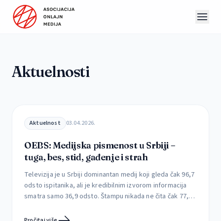
Preskoči na sadržaj
Aktuelnosti
Aktuelnost
03.04.2026.
OEBS: Medijska pismenost u Srbiji –
tuga, bes, stid, gađenje i strah
Televizija je u Srbiji dominantan medij koji gleda čak 96,7
odsto ispitanika, ali je kredibilnim izvorom informacija
smatra samo 36,9 odsto. Štampu nikada ne čita čak 77,4
odsto građana, dok je svakodnevno prati svega 1,3
odsto. Kojim medijima građani veruju, kako utiču na njih i
Pročitaj više