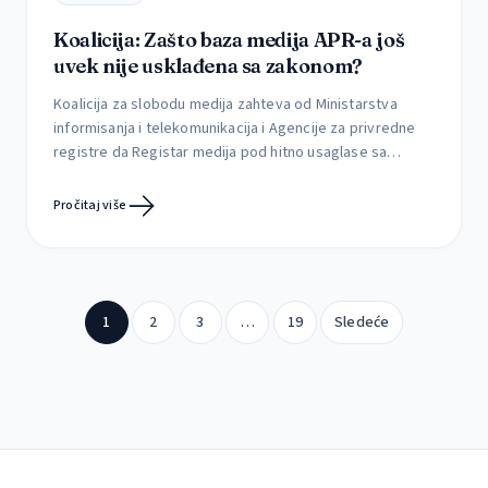
Koalicija: Zašto baza medija APR-a još
uvek nije usklađena sa zakonom?
Koalicija za slobodu medija zahteva od Ministarstva
informisanja i telekomunikacija i Agencije za privredne
registre da Registar medija pod hitno usaglase sa
Zakonom o javnom informisanju i medijima, koji je stupio
na snagu u drugoj polovini 2023. godine. Uvidom u
Pročitaj više
Registar jasno je da organi javne vlasti ne dostavljaju, a
Registrator ne registruje podatke o […]
1
2
3
…
19
Sledeće
Paginacija
članaka