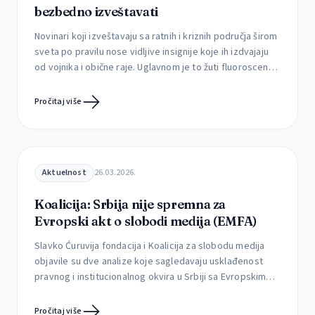
bezbedno izveštavati
Novinari koji izveštavaju sa ratnih i kriznih područja širom
sveta po pravilu nose vidljive insignije koje ih izdvajaju
od vojnika i obične raje. Uglavnom je to žuti fluoroscentni
prsluk sa oznakom PRESS, koji je vidljiv maltene sa
Meseca. Smišljeno je to da bi se novinari zaštitili, kako ih
Pročitaj više
neki snajperista ne bi skinuo ili neki […]
Aktuelnost
26.03.2026.
Koalicija: Srbija nije spremna za
Evropski akt o slobodi medija (EMFA)
Slavko Ćuruvija fondacija i Koalicija za slobodu medija
objavile su dve analize koje sagledavaju usklađenost
pravnog i institucionalnog okvira u Srbiji sa Evropskim
aktom o slobodi medija (EMFA), kao i mogućnosti
njegove implementacije u postojećim okolnostima.
Pročitaj više