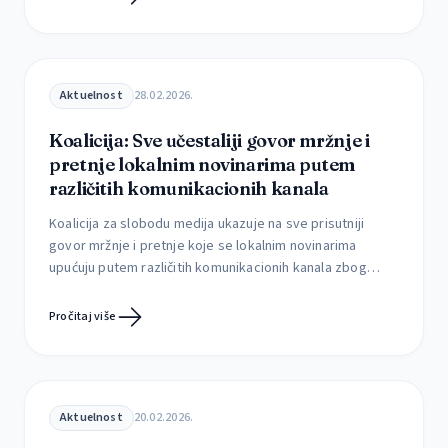
Prema najavama iz ministarstva informisanja i
telekomunikacija, to ministarstvo planira skori početak
rada na izmenama Zakona o javnom informisanju […]
Aktuelnost
28.02.2026.
Koalicija: Sve učestaliji govor mržnje i
pretnje lokalnim novinarima putem
različitih komunikacionih kanala
Koalicija za slobodu medija ukazuje na sve prisutniji
govor mržnje i pretnje koje se lokalnim novinarima
upućuju putem različitih komunikacionih kanala zbog
stavova u njihovih medijskim prilozima i izveštavanja.
Najnoviji primer pretnji upućen redakciji Jugpressa iz
Pročitaj više
Leskovca oslikava zabrinjavajući trend pokušaja
zastrašivanja i pritisaka na lokalne medije. Redakcija
Jugpressa primila je putem aplikacije Mesindžer poruku
[…]
Aktuelnost
20.02.2026.