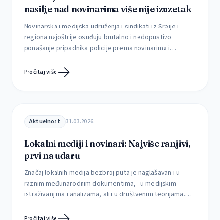
nasilje nad novinarima više nije izuzetak
Novinarska i medijska udruženja i sindikati iz Srbije i
regiona najoštrije osuđuju brutalno i nedopustivo
ponašanje pripadnika policije prema novinarima i
novinarkama, kao i sistematsko ometanje njihovog rada
tokom izveštavanja sa događaja od javnog interesa.
Pročitaj više
Agresivno postupanje policije predstavlja apsolutno
neprihvatljivo kršenje zakona i osnovnih demokratskih
principa, ali i nastavak kontinuiranog pritiska i nasilja nad
[…]
Aktuelnost
31.03.2026.
Lokalni mediji i novinari: Najviše ranjivi,
prvi na udaru
Značaj lokalnih medija bezbroj puta je naglašavan i u
raznim međunarodnim dokumentima, i u medijskim
istraživanjima i analizama, ali i u društvenim teorijama.
Smatra se da je stanje lokalnog informisanja „indikator
zdravlja demokratije“ i da bez snažnih i nezavisnih
Pročitaj više