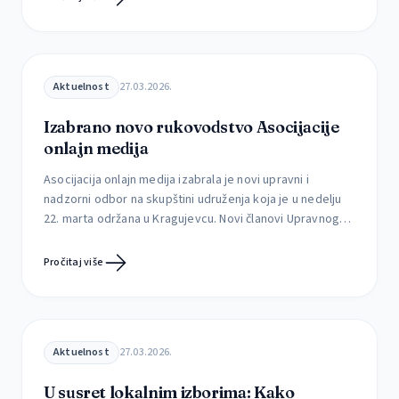
medija ona „slabi na svom najosnovnijem nivou“. U
zemljama poput Srbije, u kojima demokratija postoji
samo […]
Aktuelnost
27.03.2026.
Izabrano novo rukovodstvo Asocijacije
onlajn medija
Asocijacija onlajn medija izabrala je novi upravni i
nadzorni odbor na skupštini udruženja koja je u nedelju
22. marta održana u Kragujevcu. Novi članovi Upravnog
odbora AOM-a su Slaviša Milanov iz portala „Far“
(Dimitrovgrad), Milica Šarić iz Centra za istraživačko
Pročitaj više
novinarstvo (CINS), Vladimira Dorčova Valtner iz
„Storytellera“ (Kulpin), Jovana Živanović iz niških „Južnih
vesti“ i […]
Aktuelnost
27.03.2026.
U susret lokalnim izborima: Kako