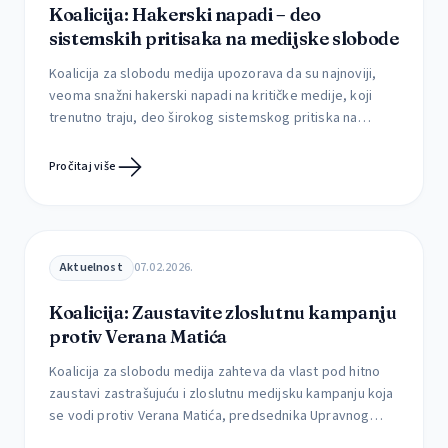
Koalicija: Hakerski napadi – deo
sistemskih pritisaka na medijske slobode
Koalicija za slobodu medija upozorava da su najnoviji,
veoma snažni hakerski napadi na kritičke medije, koji
trenutno traju, deo širokog sistemskog pritiska na
medijske slobode. Trenutno su na meti napada portali
Radar, Južne vesti, Glas Šumadije, Pressek, Vranje news,
Pročitaj više
kraljevački Krug, E-Braničevo i drugi. Imajući u vidu veliki
broj medija koji su izloženi napadima, činjenicu […]
Aktuelnost
07.02.2026.
Koalicija: Zaustavite zloslutnu kampanju
protiv Verana Matića
Koalicija za slobodu medija zahteva da vlast pod hitno
zaustavi zastrašujuću i zloslutnu medijsku kampanju koja
se vodi protiv Verana Matića, predsednika Upravnog
odbora Asocijacije nezavisnih elektronskih medija