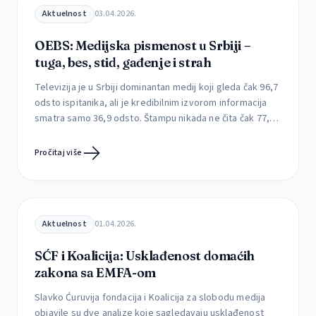
Aktuelnost
03.04.2026.
OEBS: Medijska pismenost u Srbiji –
tuga, bes, stid, gađenje i strah
Televizija je u Srbiji dominantan medij koji gleda čak 96,7
odsto ispitanika, ali je kredibilnim izvorom informacija
smatra samo 36,9 odsto. Štampu nikada ne čita čak 77,4
odsto građana, dok je svakodnevno prati svega 1,3
odsto. Kojim medijima građani veruju, kako utiču na njih i
Pročitaj više
da li uspevaju da prepoznaju štetne sadržaje Mediji retko
menjaju […]
Aktuelnost
01.04.2026.
SĆF i Koalicija: Usklađenost domaćih
zakona sa EMFA-om
Slavko Ćuruvija fondacija i Koalicija za slobodu medija
objavile su dve analize koje sagledavaju usklađenost