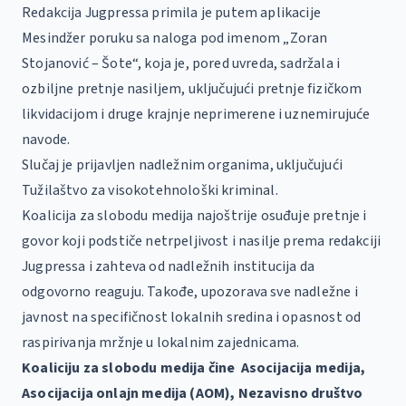
Redakcija Jugpressa primila je putem aplikacije
Mesindžer poruku sa naloga pod imenom „Zoran
Stojanović – Šote“, koja je, pored uvreda, sadržala i
ozbiljne pretnje nasiljem, uključujući pretnje fizičkom
likvidacijom i druge krajnje neprimerene i uznemirujuće
navode.
Slučaj je prijavljen nadležnim organima, uključujući
Tužilaštvo za visokotehnološki kriminal.
Koalicija za slobodu medija najoštrije osuđuje pretnje i
govor koji podstiče netrpeljivost i nasilje prema redakciji
Jugpressa i zahteva od nadležnih institucija da
odgovorno reaguju. Takođe, upozorava sve nadležne i
javnost na specifičnost lokalnih sredina i opasnost od
raspirivanja mržnje u lokalnim zajednicama.
Koaliciju za slobodu medija čine Asocijacija medija,
Asocijacija onlajn medija (AOM), Nezavisno društvo