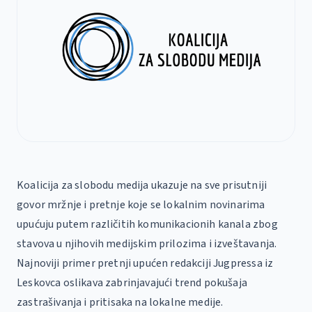
Koalicija za slobodu medija ukazuje na sve prisutniji
govor mržnje i pretnje koje se lokalnim novinarima
upućuju putem različitih komunikacionih kanala zbog
stavova u njihovih medijskim prilozima i izveštavanja.
Najnoviji primer pretnji upućen redakciji Jugpressa iz
Leskovca oslikava zabrinjavajući trend pokušaja
zastrašivanja i pritisaka na lokalne medije.