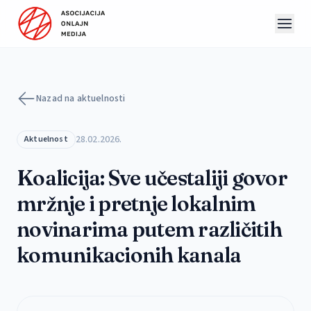
Preskoči na sadržaj
Nazad na aktuelnosti
28.02.2026.
Aktuelnost
Koalicija: Sve učestaliji govor
mržnje i pretnje lokalnim
novinarima putem različitih
komunikacionih kanala