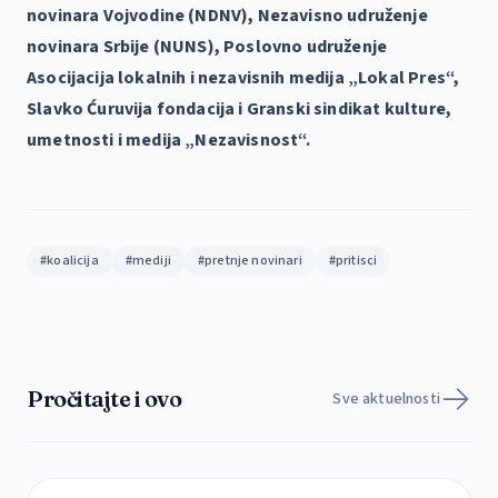
novinara Vojvodine (NDNV), Nezavisno udruženje
novinara Srbije (NUNS), Poslovno udruženje
Asocijacija lokalnih i nezavisnih medija „Lokal Pres“,
Slavko Ćuruvija fondacija i Granski sindikat kulture,
umetnosti i medija „Nezavisnost“.
#koalicija
#mediji
#pretnje novinari
#pritisci
Pročitajte i ovo
Sve aktuelnosti