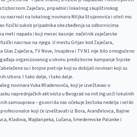
ostizbornom Zaječaru, pripadnici lokalnog skupštinskog
 su nasrnuli na lokalnog novinara Miljka Stojanovića i oteli mu
ao fizički sukob pripadnika obezbeđenja sa odbornicima.
 na meti napada i koji mesec kasnije: načelnik zaječarske
 fizički nasrnuo na njega. U mestu Grljan kod Zaječara,
a Glas Zaječara, TV Nove, Insajdera i TV N1 nije bilo omogućeno
događaja organizovanog u okviru predizborne kampanje Srpske
beležene su i brojne pretnje koji su dobijali novinari koji su
ih izbora. I tako dalje, i tako dalje.
šeg novinara Vuka Mladenovića, koji je izveštavao o
sku naprednjačkih aktivista u Beograd na miting uoči lokalnih
lnih samouprava – govori da nas očekuje žestoka nedelja i veliki
 profesionalce koji će izveštavati iz Bora, Aranđelovca, Bajine
evca, Kladova, Majdanpeka, Lučana, Smederevske Palanke i