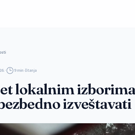
osti
26.
·
9 min čitanja
et lokalnim izborima
bezbedno izveštavati