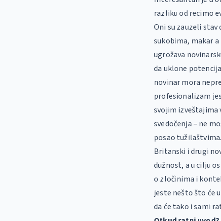
razliku od recimo e
Oni su zauzeli stav
sukobima, makar a 
ugrožava novinarsk
da uklone potencija
novinar mora nepre
profesionalizam jesu
svojim izveštajima 
svedočenja – ne mo
posao tužilaštvima
Britanski i drugi no
dužnost, a u cilju 
o zločinima i konte
jeste nešto što će 
da će tako i sami rat
Otkud ratni uvod?