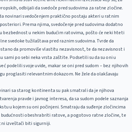
vropskih, odbijali da svedoče pred sudovima za ratne zločine.
 da novinari svedočenjem praktično postaju akteri u ratnim
posteriori. Prema njima, svedočenje pred sudovima dodatno
u bezbednost u nekim budućim ratovima, pošto će neki hteti
lne svedoke tužilaštava pred raznim sudovima. Tvrde da
stano da promoviše vlastitu nezavisnost, te da nezavisnost i
 sami po sebi neka vrsta zaštite. Podsetili su da su oni u
već podelili svoje uvide, makar se oni pred sudom – bez njihovih
gu proglasiti relevantnim dokazom. Ne žele da olakšavaju
.
vinari sa starog kontinenta su pak smatrali da je njihova
ostvarenja pravde i javnog interesa, da sa sudom podele saznanja
kstu u kojem su oni počinjeni. Smatraju da suđenje zločincima
u budućnosti obeshrabriti ratove, a pogotovo ratne zločine, te
ni izveštači biti sigurniji.