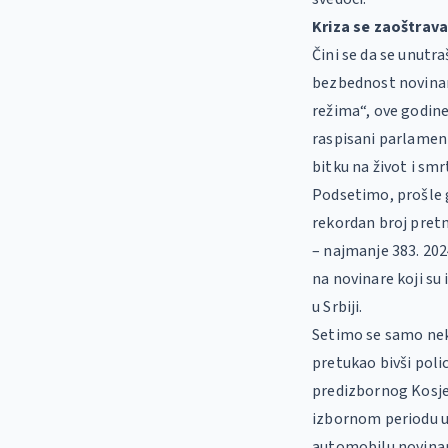
Kriza se zaoštrav
Čini se da se unutra
bezbednost novinara
režima“, ove godin
raspisani parlament
bitku na život i smr
Podsetimo, prošle g
rekordan broj pretnj
– najmanje 383. 202
na novinare koji su
u Srbiji.
Setimo se samo neki
pretukao bivši polic
predizbornog Kosje
izbornom periodu u
automobilu novinark