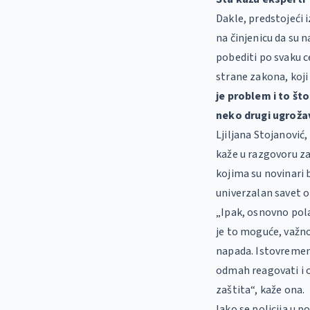
Dakle, predstojeći 
na činjenicu da su 
pobediti po svaku c
strane zakona, koji
je problem i to što
neko drugi ugroža
Ljiljana Stojanović
kaže u razgovoru za
kojima su novinari b
univerzalan savet o
„Ipak, osnovno pol
je to moguće, važno
napada. Istovremen
odmah reagovati i o
zaštita“, kaže ona.
Iako se policija u 