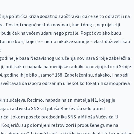
a
šnja politička kriza dodatno zaoštrava i da će se to odraziti i na
. Postoji mogućnost da novinari, kao i drugi „neprijatelji
e budu čak na većem udaru nego prošle. Pogotovo ako budu
arni izbori, koje će – nema nikakve sumnje – vlast doživeti kao
t.
odine je baza Nezavisnog udruženja novinara Srbije zabeležila
i, pritisaka i napada na medijske radnike u novijoj istoriji Srbije
4. godine ih je bilo „samo“ 168. Zabeleženi su, dakako, i napadi
 izveštavali sa izbora održanim u nekoliko lokalnih samouprava
h slučajeva. Recimo, napada na snimatelja N1, kojeg je
ajac i aktivista SNS-a Ljubiša Knežević u selu pored
rića, tokom posete predsednika SNS-a Miloša Vučevića. U
 Kosjeriću su polomljeni retrovizori i probušene gume na
e „Vremena“ Tijane Stanić, a fizički je napadnut i fotoreporter