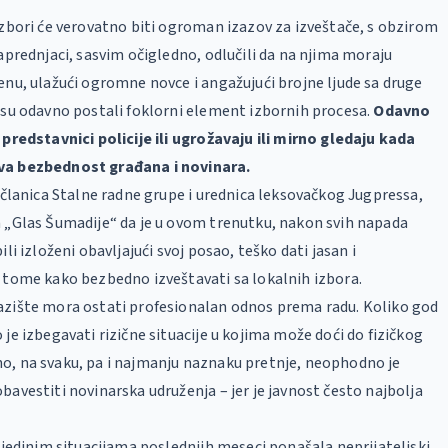
izbori će verovatno biti ogroman izazov za izveštače, s obzirom
naprednjaci, sasvim očigledno, odlučili da na njima moraju
enu, ulažući ogromne novce i angažujući brojne ljude sa druge
 su odavno postali foklorni element izbornih procesa.
Odavno
 predstavnici policije ili ugrožavaju ili mirno gledaju kada
va bezbednost građana i novinara.
, članica Stalne radne grupe i urednica leksovačkog Jugpressa,
 „Glas Šumadije“ da je u ovom trenutku, nakon svih napada
ili izloženi obavljajući svoj posao, teško dati jasan i
 tome kako bezbedno izveštavati sa lokalnih izbora.
azište mora ostati profesionalan odnos prema radu. Koliko god
 je izbegavati rizične situacije u kojima može doći do fizičkog
o, na svaku, pa i najmanju naznaku pretnje, neophodno je
bavestiti novinarska udruženja – jer je javnost često najbolja
pojedinim situacijama poslednjih meseci ponašala neprijateljski