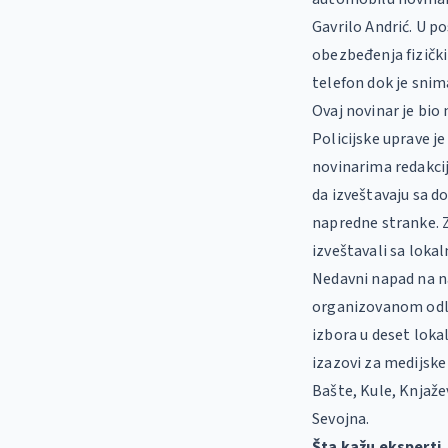
Gavrilo Andrić. U p
obezbeđenja fizički
telefon dok je snim
Ovaj novinar je bio
Policijske uprave je
novinarima redakcij
da izveštavaju sa 
napredne stranke. Za
izveštavali sa lokaln
Nedavni napad na na
organizovanom odla
izbora u deset loka
izazovi za medijske
Bašte, Kule, Knjaž
Sevojna.
Šta kažu eksperti