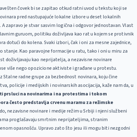
vešten čovek bi se zapitao otkud ratni uvod u tekstu koji se
ovinara pred nastupajuće lokalne izbore u deset lokalnih
. A zapravo je stvar sasvim logična i odgovor jednostavan. Vlast
 glavnim guruom, politiku doživljava kao rat u kojem se protivnik
a dotući do kolena. Svaki izbori, čak i oni za mesne zajednice,
o stanje. Kao paravojne formacije u ratu, tako i oni u miru za
st doživljavaju kao neprijatelja, a nezavisne novinare
e više nego opozicione aktiviste i građane u protestu.
 iz Stalne radne grupe za bezbednost novinara, koju čine
tva, policije i medijskih i novinarskih asocijacija, kaže nam da, u
ti prsluci na novinarima i na protestima i tokom
zbora često predstavlja crvenu maramu za režimske
čudo, nezavisne novinare i medije režim u Srbiji i njeni službeni
ijama proglašavaju smrtnim neprijateljima, stranim
venom opasnošću. Upravo zato što jesu ili mogu biti nezgodni