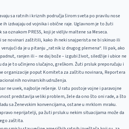
avaju sa ratnih i kriznih područja širom sveta po pravilu nose
je ih izdvajaju od vojnika i obične raje. Uglavnom je to žuti
k sa oznakom PRESS, koji je vidljiv maltene sa Meseca.
 se novinari zaštitili, kako ih neki snajperista ne bi skinuo ili
 verujući da je u pitanju „ratnik iz drugog plemena“. Ili pak, ako
adnut, ranjen ili – ne daj bože – izgubi život, siledžije i ubice ne
 da je to učinjeno slučajno, greškom. Žuti prsluk preporučuju i
 organizacije poput Komiteta za zaštitu novinara, Reportera
nacionalnih novinarskih udruženja.
bar ne uvek, najbolje rešenje. U ratu postoje vojne i paravojne
vnost predstavlja veliki problem, žele da ono što oni rade, a što
 skladu sa Ženevskim konvencijama, ostane u mrklom mraku.
apravo neprijatelji, pa žuti prsluk u nekim situacijama može da
ego zaštita.
vom smislu stav većine američkih ratnih izveštača koji su, za