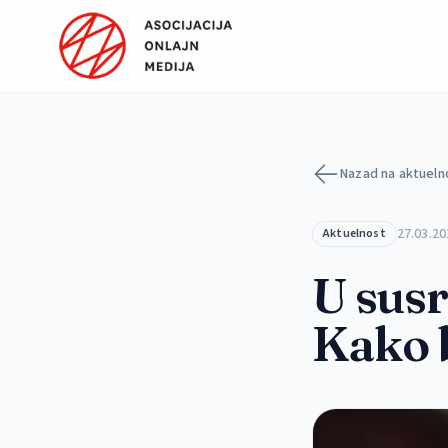
Preskoči na sadržaj
Nazad na aktueln
27.03.20
Aktuelnost
U susr
Kako 