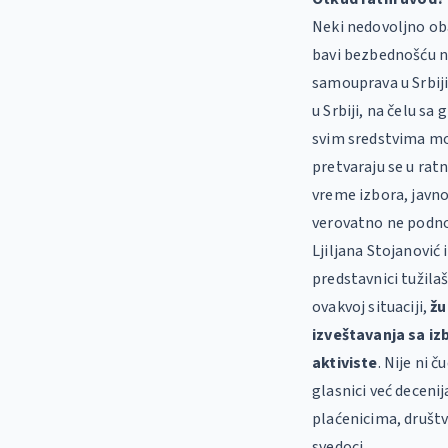
Neki nedovoljno oba
bavi bezbednošću n
samouprava u Srbiji
u Srbiji, na čelu sa
svim sredstvima mor
pretvaraju se u ratn
vreme izbora, javno
verovatno ne podnos
Ljiljana Stojanović
predstavnici tužilaš
ovakvoj situaciji,
žu
izveštavanja sa i
aktiviste
. Nije ni 
glasnici već decen
plaćenicima, društ
svedoci.