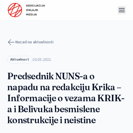
Preskoči na sadržaj
Nazad na aktuelnosti
10.03.2021.
Aktuelnost
Predsednik NUNS-a o
napadu na redakciju Krika –
Informacije o vezama KRIK-
a i Belivuka besmislene
konstrukcije i neistine