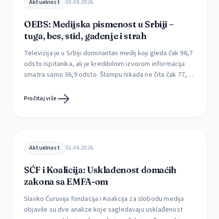
Aktuelnost
03.04.2026.
OEBS: Medijska pismenost u Srbiji –
tuga, bes, stid, gađenje i strah
Televizija je u Srbiji dominantan medij koji gleda čak 96,7
odsto ispitanika, ali je kredibilnim izvorom informacija
smatra samo 36,9 odsto. Štampu nikada ne čita čak 77,4
odsto građana, dok je svakodnevno prati svega 1,3
odsto. Kojim medijima građani veruju, kako utiču na njih i
Pročitaj više
da li uspevaju da prepoznaju štetne sadržaje Mediji retko
menjaju […]
Aktuelnost
01.04.2026.
SĆF i Koalicija: Usklađenost domaćih
zakona sa EMFA-om
Slavko Ćuruvija fondacija i Koalicija za slobodu medija
objavile su dve analize koje sagledavaju usklađenost