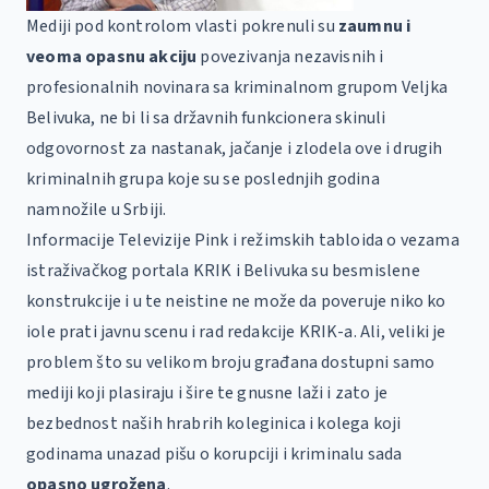
Mediji pod kontrolom vlasti pokrenuli su
zaumnu i
veoma opasnu akciju
povezivanja nezavisnih i
profesionalnih novinara sa kriminalnom grupom Veljka
Belivuka, ne bi li sa državnih funkcionera skinuli
odgovornost za nastanak, jačanje i zlodela ove i drugih
kriminalnih grupa koje su se poslednjih godina
namnožile u Srbiji.
Informacije Televizije Pink i režimskih tabloida o vezama
istraživačkog portala KRIK i Belivuka su besmislene
konstrukcije i u te neistine ne može da poveruje niko ko
iole prati javnu scenu i rad redakcije KRIK-a. Ali, veliki je
problem što su velikom broju građana dostupni samo
mediji koji plasiraju i šire te gnusne laži i zato je
bezbednost naših hrabrih koleginica i kolega koji
godinama unazad pišu o korupciji i kriminalu sada
opasno ugrožena
.