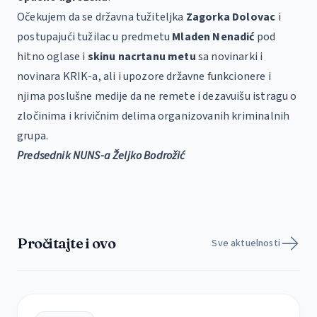
Očekujem da se državna tužiteljka
Zagorka Dolovac
i
postupajući tužilac u predmetu
Mladen Nenadić
pod
hitno oglase i
skinu nacrtanu metu
sa novinarki i
novinara KRIK-a, ali i upozore državne funkcionere i
njima poslušne medije da ne remete i dezavuišu istragu o
zločinima i krivičnim delima organizovanih kriminalnih
grupa.
Predsednik NUNS-a Željko Bodrožić
Pročitajte i ovo
Sve aktuelnosti