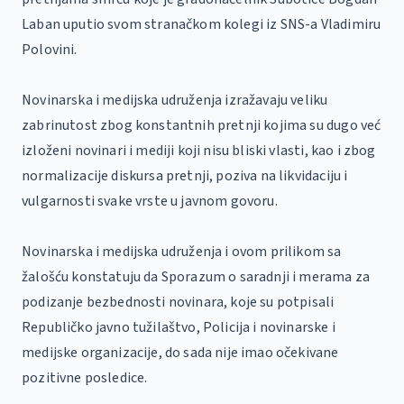
Laban uputio svom stranačkom kolegi iz SNS-a Vladimiru
Polovini.
Novinarska i medijska udruženja izražavaju veliku
zabrinutost zbog konstantnih pretnji kojima su dugo već
izloženi novinari i mediji koji nisu bliski vlasti, kao i zbog
normalizacije diskursa pretnji, poziva na likvidaciju i
vulgarnosti svake vrste u javnom govoru.
Novinarska i medijska udruženja i ovom prilikom sa
žalošću konstatuju da Sporazum o saradnji i merama za
podizanje bezbednosti novinara, koje su potpisali
Republičko javno tužilaštvo, Policija i novinarske i
medijske organizacije, do sada nije imao očekivane
pozitivne posledice.