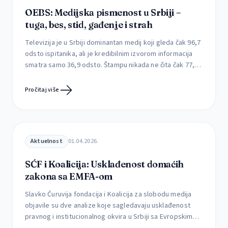
OEBS: Medijska pismenost u Srbiji –
tuga, bes, stid, gađenje i strah
Televizija je u Srbiji dominantan medij koji gleda čak 96,7
odsto ispitanika, ali je kredibilnim izvorom informacija
smatra samo 36,9 odsto. Štampu nikada ne čita čak 77,4
odsto građana, dok je svakodnevno prati svega 1,3
odsto. Kojim medijima građani veruju, kako utiču na njih i
Pročitaj više
da li uspevaju da prepoznaju štetne sadržaje Mediji retko
menjaju […]
Aktuelnost
01.04.2026.
SĆF i Koalicija: Usklađenost domaćih
zakona sa EMFA-om
Slavko Ćuruvija fondacija i Koalicija za slobodu medija
objavile su dve analize koje sagledavaju usklađenost
pravnog i institucionalnog okvira u Srbiji sa Evropskim