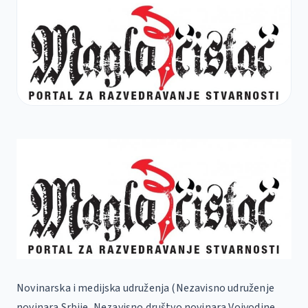
Novinarska i medijska udruženja (Nezavisno udruženje
novinara Srbije, Nezavisno društvo novinara Vojvodine,