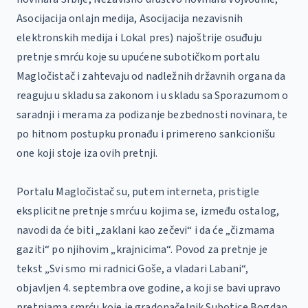
Asocijacija onlajn medija, Asocijacija nezavisnih
elektronskih medija i Lokal pres) najoštrije osuđuju
pretnje smrću koje su upućene subotičkom portalu
Magločistač i zahtevaju od nadležnih državnih organa da
reaguju u skladu sa zakonom i u skladu sa Sporazumom o
saradnji i merama za podizanje bezbednosti novinara, te
po hitnom postupku pronađu i primereno sankcionišu
one koji stoje iza ovih pretnji.
Portalu Magločistač su, putem interneta, pristigle
eksplicitne pretnje smrću u kojima se, između ostalog,
navodi da će biti „zaklani kao zečevi“ i da će „čizmama
gaziti“ po njihovim „krajnicima“. Povod za pretnje je
tekst „Svi smo mi radnici Goše, a vladari Labani“,
objavljen 4. septembra ove godine, a koji se bavi upravo
pretnjama smrću koje je gradonačelnik Subotice Bogdan