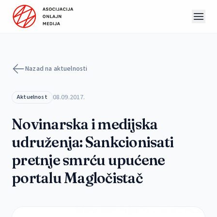
Preskoči na sadržaj
Nazad na aktuelnosti
08.09.2017.
Aktuelnost
Novinarska i medijska
udruženja: Sankcionisati
pretnje smrću upućene
portalu Magločistač