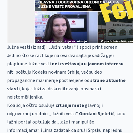
Južne vesti (iznad) i „Južni vetar“ (ispod) print screen
Jedino što se razlikuje na ova dva sajta je sadržaj, jer
plagirane Južne vesti
ne izveštavaju u javnom interesu
niti poštuju Kodeks novinara Srbije, već su deo
propagandne mašinerije postavljene od
strane aktuelne
vlasti
, koja služi za diskreditovanje novinara i
neistomišljenika.
Koalicija oštro osuđuje
crtanje mete
glavnoj i
odgovornoj urednici „Južnih vesti“
Gordani Bjeletić
, koju
lažni portal optužuje da „laže i manipuliše
informacijama“ i „ima zadatak da sruši Srpsku naprednu