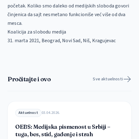
početak. Koliko smo daleko od medijskih sloboda govori
činjenica da sajt nesmetano funkcioniše već više od dva
mesca.
Koalicija za slobodu medija
31. marta 2021, Beograd, Novi Sad, Niš, Kragujevac
Pročitajte i ovo
Sve aktuelnosti
Aktuelnost
03.04.2026.
OEBS: Medijska pismenost u Srbiji –
tuga, bes, stid, gađenje i strah