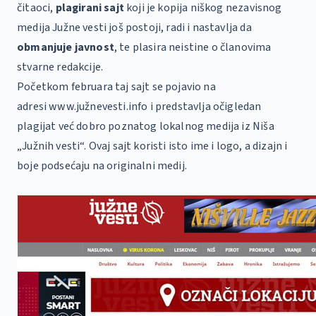
čitaoci,
plagirani sajt
koji je kopija niškog nezavisnog
medija Južne vesti još postoji, radi i nastavlja da
obmanjuje javnost
, te plasira neistine o članovima
stvarne redakcije.
Početkom februara taj sajt se pojavio na
adresi
www.južnevesti.info
i predstavlja očigledan
plagijat već dobro poznatog lokalnog medija iz Niša
„Južnih vesti“. Ovaj sajt koristi isto ime i logo, a dizajn i
boje podsećaju na originalni medij.