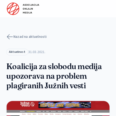
Preskoči na sadržaj
Nazad na aktuelnosti
31.03.2021.
Aktuelnost
Koalicija za slobodu medija
upozorava na problem
plagiranih Južnih vesti