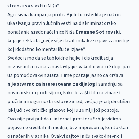
stranku sa vlasti u Nišu“.
Agresivna kampanja protiv Bjeletić usledila je nakon
ukazivanja pravih Južnih vesti na diskriminatorsko
ponašanje gradonačelnice Niša
Dragane Sotirovski,
koja je rekla da „neće više davati nikakve izjave za medije
koji dodatno komentarišu te izjave“.
Svedoci smo da se tabloidne hajke i diskreditacija
nezavisnih novinara nastavljaju svakodnevno u Srbiji, pa i
uz pomoć ovakvih alata. Time postaje jasno da država
nije stvarno zainteresovana za dijalog
i saradnju sa
novinarskom profesijom, kako bi zaštitila novinare i
pružila im sigurnost i uslove za rad, već joj je cilj da utiša i
isključi sve kritičke glasove koji u zemlji još postoje.
Ovo nije prvi put da u internet prostoru Srbije vidimo
pojavu nekredibilnih medija, bez impresuma, kontakta i
označenih vlasnika. Ovakvi sajtovi niču svakodnevno i