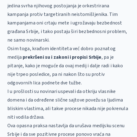
jedina svrha njihovog postojanja je orkestrirana
kampanja protiv targetiranih neistomišljenika. Tim
kampanjama oni crtaju mete i ugrožavaju bezbednost
građana Srbije, i tako postaju širi bezbednosni problem,
ne samo novinarski.
Osim toga, krađom identiteta već dobro poznatog
medija
prekršeni su i zakoni i propisi Srbije
, pa je
pitanje, kako je moguće da ovaj medij i dalje radi i kako
nije trpeo posledice, pa ni nakon što su protiv
odgovornih lica podnete dve tužbe.
I u prošlosti su novinari uspevali da otkriju vlasnike
domena i da određene slične sajtove povežu sa ljudima
bliskim vlastima, ali takve procese nikada nije pokrenula
niti vodila država.
Ova opasna praksa nastavlja da urušava medijsku scenu
Srbije i da sve pozitivne procese ponovo vraća na