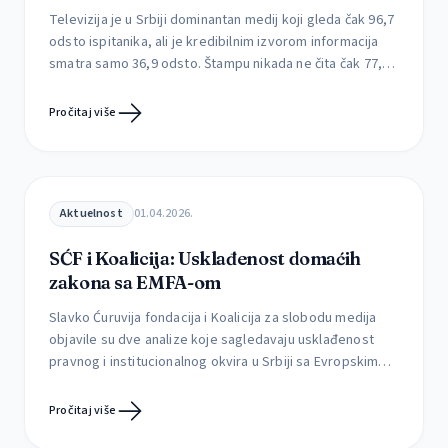
Televizija je u Srbiji dominantan medij koji gleda čak 96,7
odsto ispitanika, ali je kredibilnim izvorom informacija
smatra samo 36,9 odsto. Štampu nikada ne čita čak 77,4
odsto građana, dok je svakodnevno prati svega 1,3
odsto. Kojim medijima građani veruju, kako utiču na njih i
Pročitaj više
da li uspevaju da prepoznaju štetne sadržaje Mediji retko
menjaju […]
Aktuelnost
01.04.2026.
SĆF i Koalicija: Usklađenost domaćih
zakona sa EMFA-om
Slavko Ćuruvija fondacija i Koalicija za slobodu medija
objavile su dve analize koje sagledavaju usklađenost
pravnog i institucionalnog okvira u Srbiji sa Evropskim
aktom o slobodi medija (EMFA), kao i mogućnosti
njegove implementacije u postojećim okolnostima.
Pročitaj više
Prema najavama iz ministarstva informisanja i