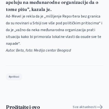
apeluju na međunarodne organizacije da o
tome pišu“, kazala je.
Ad-Mevel je rekla da je „mišljenje Reportera bez granica
da su novinari u Srbiji sve više pod političkim pritiscima“ i
da je „važno da neka međunarodna organizacija prati
situaciju kako bi primorala lokalne vlasti da osude sve te
napade“.
Autor: Beta, foto: Medija centar Beograd
#pritisci
Pročitajte i ovo
Sve aktuelnosti