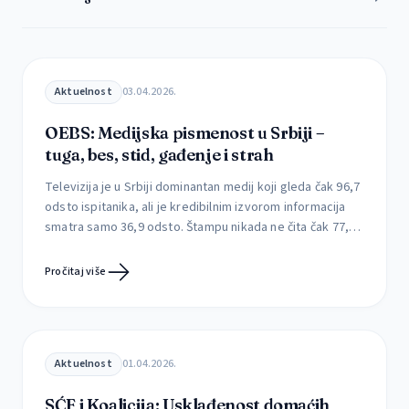
Aktuelnost
03.04.2026.
OEBS: Medijska pismenost u Srbiji –
tuga, bes, stid, gađenje i strah
Televizija je u Srbiji dominantan medij koji gleda čak 96,7
odsto ispitanika, ali je kredibilnim izvorom informacija
smatra samo 36,9 odsto. Štampu nikada ne čita čak 77,4
odsto građana, dok je svakodnevno prati svega 1,3
odsto. Kojim medijima građani veruju, kako utiču na njih i
Pročitaj više
da li uspevaju da prepoznaju štetne sadržaje Mediji retko
menjaju […]
Aktuelnost
01.04.2026.
SĆF i Koalicija: Usklađenost domaćih