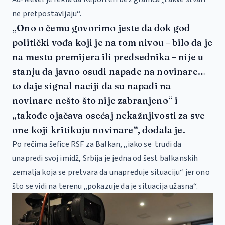
ne pretpostavljaju“.
„Ono o čemu govorimo jeste da dok god
politički vođa koji je na tom nivou – bilo da je
na mestu premijera ili predsednika – nije u
stanju da javno osudi napade na novinare…
to daje signal naciji da su napadi na
novinare nešto što nije zabranjeno“ i
„takođe ojačava osećaj nekažnjivosti za sve
one koji kritikuju novinare“, dodala je.
Po rečima šefice RSF za Balkan, „iako se trudi da
unapredi svoj imidž, Srbija je jedna od šest balkanskih
zemalja koja se pretvara da unapređuje situaciju“ jer ono
što se vidi na terenu „pokazuje da je situacija užasna“.