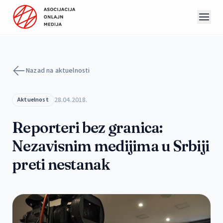
Preskoči na sadržaj
Nazad na aktuelnosti
28.04.2018.
Aktuelnost
Reporteri bez granica:
Nezavisnim medijima u Srbiji
preti nestanak