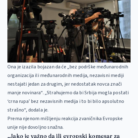
Ona je izazila bojazan da će „bez podrške međunarodnih
organizacija ili međunarodnih medija, nezavisni mediji
nestajati jedan za drugim, jer nedostatak novca znači
manje novinara“. „Strahujemo da bi Srbija mogla postati
‘crna rupa’ bez nezavisnih medija i to bi bilo apsolutno
strašno“, dodala je.
Prema njenom mišljenju reakcija zvaničnika Evropske
unije nije dovoljno snažna.
„Jako je važno da ili evropski komesar za