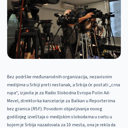
Bez podrške međunarodnih organizacija, nezavisnim
medijima u Srbiji preti nestanak, a Srbija će postati „crna
rupa“, izjavila je za Radio Slobodna Evropa Polin Ad-
Mevel, direktorka kancelarije za Balkan u Reporterima
bez granica (RSF). Povodom objavljivanja novog
godišnjeg izveštaja o medijskim slobodama u svetu u
kojem je Srbija nazadovala za 10 mesta, ona je rekla da