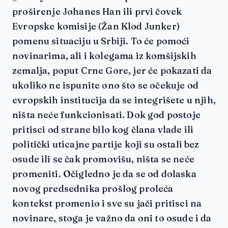
proširenje Johanes Han ili prvi čovek
Evropske komisije (Žan Klod Junker)
pomenu situaciju u Srbiji. To će pomoći
novinarima, ali i kolegama iz komšijskih
zemalja, poput Crne Gore, jer će pokazati da
ukoliko ne ispunite ono što se očekuje od
evropskih institucija da se integrišete u njih,
ništa neće funkcionisati. Dok god postoje
pritisci od strane bilo kog člana vlade ili
politički uticajne partije koji su ostali bez
osude ili se čak promovišu, ništa se neće
promeniti. Očigledno je da se od dolaska
novog predsednika prošlog proleća
kontekst promenio i sve su jači pritisci na
novinare, stoga je važno da oni to osude i da