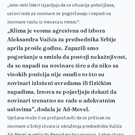
„iako neki lideri izjavljuju da se situacija poboljšava,
uslovi rada za novinare se pogoršavaju i napadi na
novinare rastu iz meseca u mesec“.
„Klima je veoma agresivna od izbora
Aleksandra Vučića za predsednika Srbije
aprila prošle godine. Zapazili smo
pogoršanje u smislu da postoji nekažnjivost,
da se napadi na novinare šire a da niko sa
visokih pozicija nije osudio to što su
novinari izloženi uvredama ili fizičkim
napadima. Iznova se pojavljuju dokazi da
novinari trenutno ne rade u adekvatnim
uslovima“, dodala je Ad-Mevel.
Upitana može li se pretpostaviti da se pritisak na
novinare u Srbiji stvara iz okruženja predsednika Vučića
Ad-Mevel je rekla da Reporteri bez granica „takve stvari