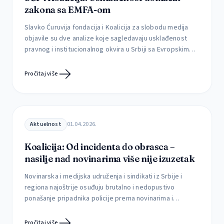
zakona sa EMFA-om
Slavko Ćuruvija fondacija i Koalicija za slobodu medija
objavile su dve analize koje sagledavaju usklađenost
pravnog i institucionalnog okvira u Srbiji sa Evropskim
aktom o slobodi medija (EMFA), kao i mogućnosti
njegove implementacije u postojećim okolnostima.
Pročitaj više
Prema najavama iz ministarstva informisanja i
telekomunikacija, to ministarstvo planira skori početak
rada na izmenama Zakona o javnom informisanju […]
Aktuelnost
01.04.2026.
Koalicija: Od incidenta do obrasca –
nasilje nad novinarima više nije izuzetak
Novinarska i medijska udruženja i sindikati iz Srbije i
regiona najoštrije osuđuju brutalno i nedopustivo
ponašanje pripadnika policije prema novinarima i
novinarkama, kao i sistematsko ometanje njihovog rada
tokom izveštavanja sa događaja od javnog interesa.
Pročitaj više