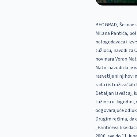
BEOGRAD, Šesnaest 
Milana Pantića, pol
nalogodavaca i izvrš
tužiocu, navodi za 
novinara Veran Mati
Matić navodi da je i
rasvetljeni njihovi
rada i istraživačkih
Detaljan izveštaj, 
tužiocu u Jagodini,
odgovarajuće odluk
Drugim rečima, da 
„Pantićeva likvidac
2000, sve do 11. ju