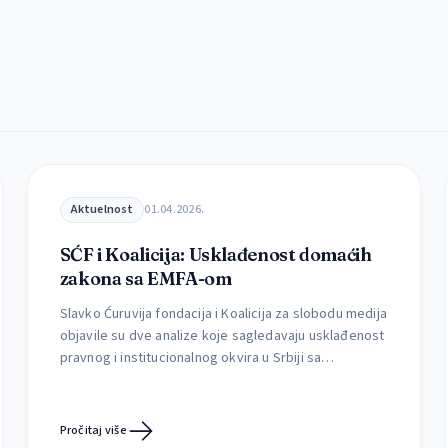
Aktuelnost
01.04.2026.
SĆF i Koalicija: Usklađenost domaćih
zakona sa EMFA-om
Slavko Ćuruvija fondacija i Koalicija za slobodu medija
objavile su dve analize koje sagledavaju usklađenost
pravnog i institucionalnog okvira u Srbiji sa
Evropskim aktom o slobodi medija (EMFA), kao i
mogućnosti njegove implementacije u postojećim
okolnostima. Prema najavama iz ministarstva
Pročitaj više
informisanja i telekomunikacija, to ministarstvo