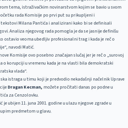
om tema, istraživačkim novinarstvom kojim se bavio u svom
četku rada Komisije po prvi put su prikupljeni i
tekstovi Milana Pantića i analizirani kako bi se definisali
govi. Analiza njegovog rada pomogla je da se jasnije definišu
ko ostavio veoma ubedljiv profesionalni trag i kada je reč o
je“, navodi Matić.
anove Komisije ovo posebno značajan slučaj jer je reč o „surovoj
ja o korupciji u vremenu kada je na vlasti bila demokratski
atska vlada“.
ijska istraga u timu koji je predvodio nekadašnji načelnik Uprave
icije
Dragan Kecman,
možete pročitati danas po podne u
tića za Cenzolovku.
ć je ubijen 11. juna 2001. godine u ulazu njegove zgrade u
tupim predmetom u glavu.