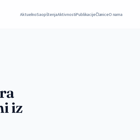
Aktuelno
Saopštenja
Aktivnosti
Publikacije
Članice
O nama
ra
i iz