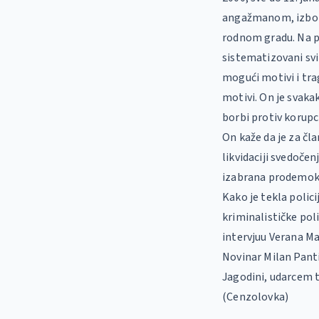
angažmanom, izbor
rodnom gradu. Na po
sistematizovani svi 
mogući motivi i tra
motivi. On je svaka
borbi protiv korupci
On kaže da je za čl
likvidaciji svedočen
izabrana prodemokr
Kako je tekla polic
kriminalističke pol
intervjuu Verana Ma
Novinar Milan Panti
Jagodini, udarcem 
(Cenzolovka)