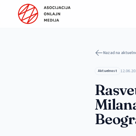
Preskoči na sadržaj
Nazad na aktueln
12.06.20
Aktuelnost
Rasvet
Milana
Beogr