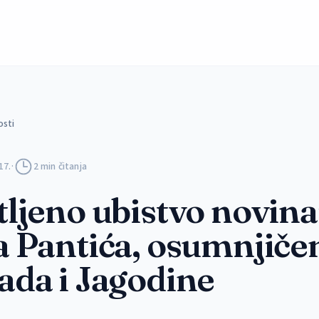
osti
17.
·
2 min čitanja
ljeno ubistvo novina
 Pantića, osumnjičen
ada i Jagodine