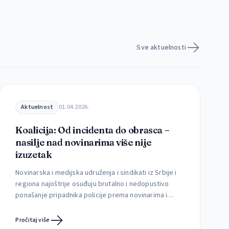
Sve aktuelnosti
Aktuelnost
01.04.2026.
Koalicija: Od incidenta do obrasca –
nasilje nad novinarima više nije
izuzetak
Novinarska i medijska udruženja i sindikati iz Srbije i
regiona najoštrije osuđuju brutalno i nedopustivo
ponašanje pripadnika policije prema novinarima i
novinarkama, kao i sistematsko ometanje njihovog
rada tokom izveštavanja sa događaja od javnog
Pročitaj više