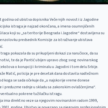
godina od ubistva dopisnika Večernjih novosti iz Jagodine
icijska istraga je najzad okončana, a imena osumnjičenih
ilaca koji su „sa teritorije Beograda i Jagodine“ dostavljena su
Cenzolovku predsednik Komisije za istraživanje ubistava
ć.
straga pokazala da su prikupljeni dokazi za naručioce, da su
 motivi, te da je Pantić ubijen upravo zbog svog novinarskog
 tekstova o korupciji i kriminalu u Jagodini i tom delu Srbije.
kaže Matić, policija je pre desetak dana dostavila nadležnom
 od koga se sada očekuje da „u najskorije vreme donese
e i preduzme radnje u skladu sa zakonskim ovlašćenjima“.
eventualno pokrene tužilačku istragu.
ija ima direktno veze sa njegovim novinarskim radom 1999,
na 2001. godine. Ubistvo je povezano sa njegovim profesionalnim