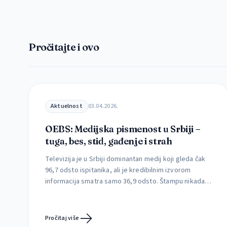
Pročitajte i ovo
Aktuelnost
03.04.2026.
OEBS: Medijska pismenost u Srbiji –
tuga, bes, stid, gađenje i strah
Televizija je u Srbiji dominantan medij koji gleda čak
96,7 odsto ispitanika, ali je kredibilnim izvorom
informacija smatra samo 36,9 odsto. Štampu nikada
ne čita čak 77,4 odsto građana, dok je svakodnevno
prati svega 1,3 odsto. Kojim medijima građani veruju,
kako utiču na njih i da li uspevaju da prepoznaju
Pročitaj više
štetne sadržaje Mediji retko menjaju […]