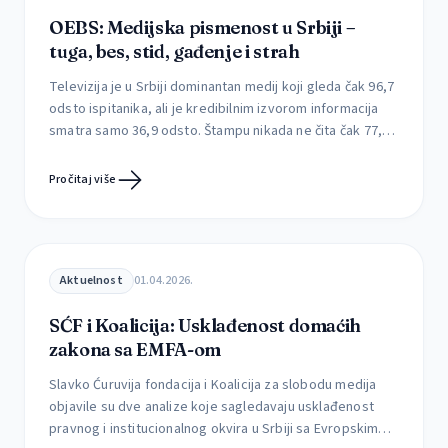
OEBS: Medijska pismenost u Srbiji –
tuga, bes, stid, gađenje i strah
Televizija je u Srbiji dominantan medij koji gleda čak 96,7
odsto ispitanika, ali je kredibilnim izvorom informacija
smatra samo 36,9 odsto. Štampu nikada ne čita čak 77,4
odsto građana, dok je svakodnevno prati svega 1,3
odsto. Kojim medijima građani veruju, kako utiču na njih i
Pročitaj više
da li uspevaju da prepoznaju štetne sadržaje Mediji retko
menjaju […]
Aktuelnost
01.04.2026.
SĆF i Koalicija: Usklađenost domaćih
zakona sa EMFA-om
Slavko Ćuruvija fondacija i Koalicija za slobodu medija
objavile su dve analize koje sagledavaju usklađenost
pravnog i institucionalnog okvira u Srbiji sa Evropskim