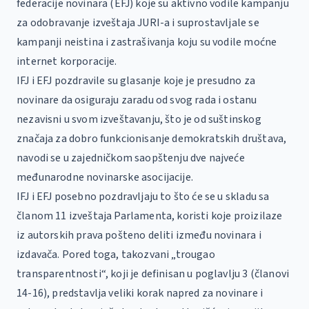
federacije novinara (EFJ) koje su aktivno vodile kampanju
za odobravanje izveštaja JURI-a i suprostavljale se
kampanji neistina i zastrašivanja koju su vodile moćne
internet korporacije.
IFJ i EFJ pozdravile su glasanje koje je presudno za
novinare da osiguraju zaradu od svog rada i ostanu
nezavisni u svom izveštavanju, što je od suštinskog
značaja za dobro funkcionisanje demokratskih društava,
navodi se u zajedničkom saopštenju dve najveće
međunarodne novinarske asocijacije.
IFJ i EFJ posebno pozdravljaju to što će se u skladu sa
članom 11 izveštaja Parlamenta, koristi koje proizilaze
iz autorskih prava pošteno deliti između novinara i
izdavača. Pored toga, takozvani „trougao
transparentnosti“, koji je definisan u poglavlju 3 (članovi
14-16), predstavlja veliki korak napred za novinare i