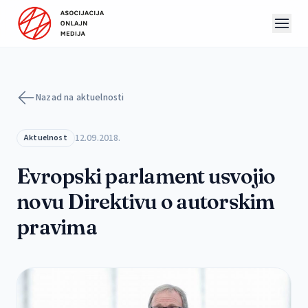
Preskoči na sadržaj
Nazad na aktuelnosti
12.09.2018.
Aktuelnost
Evropski parlament usvojio
novu Direktivu o autorskim
pravima