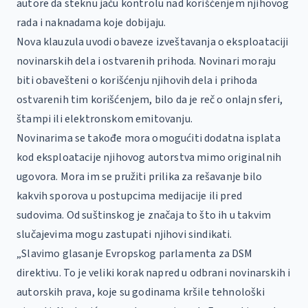
autore da steknu jaču kontrolu nad korišćenjem njihovog
rada i naknadama koje dobijaju.
Nova klauzula uvodi obaveze izveštavanja o eksploataciji
novinarskih dela i ostvarenih prihoda. Novinari moraju
biti obavešteni o korišćenju njihovih dela i prihoda
ostvarenih tim korišćenjem, bilo da je reč o onlajn sferi,
štampi ili elektronskom emitovanju.
Novinarima se takođe mora omogućiti dodatna isplata
kod eksploatacije njihovog autorstva mimo originalnih
ugovora. Mora im se pružiti prilika za rešavanje bilo
kakvih sporova u postupcima medijacije ili pred
sudovima. Od suštinskog je značaja to što ih u takvim
slučajevima mogu zastupati njihovi sindikati.
„Slavimo glasanje Evropskog parlamenta za DSM
direktivu. To je veliki korak napred u odbrani novinarskih i
autorskih prava, koje su godinama kršile tehnološki