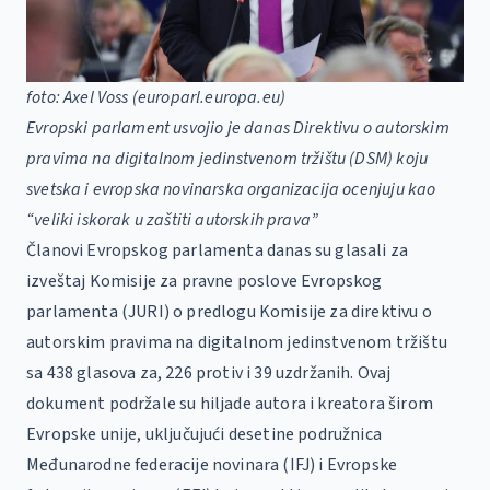
foto: Axel Voss (europarl.europa.eu)
Evropski parlament usvojio je danas Direktivu o autorskim
pravima na digitalnom jedinstvenom tržištu (DSM) koju
svetska i evropska novinarska organizacija ocenjuju kao
“veliki iskorak u zaštiti autorskih prava”
Članovi Evropskog parlamenta danas su glasali za
izveštaj Komisije za pravne poslove Evropskog
parlamenta (JURI) o predlogu Komisije za direktivu o
autorskim pravima na digitalnom jedinstvenom tržištu
sa 438 glasova za, 226 protiv i 39 uzdržanih. Ovaj
dokument podržale su hiljade autora i kreatora širom
Evropske unije, uključujući desetine podružnica
Međunarodne federacije novinara (IFJ) i Evropske