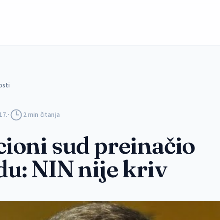
osti
17.
·
2 min čitanja
ioni sud preinačio
u: NIN nije kriv