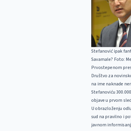
Stefanović ipak fan
Savamale? Foto: Me
Prvostepenom presu
Društvo za novinsko
na ime naknade nema
Stefanoviću 300.00
objave u prvom sle
U obrazloženju odlu
sud na pravilno i 
javnom informisanju