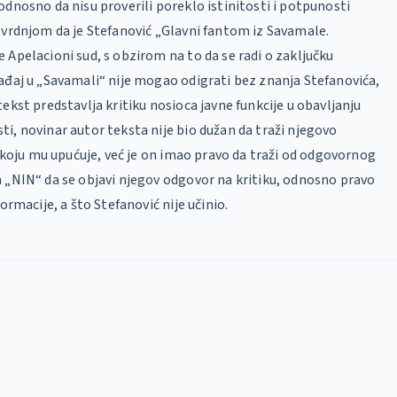
odnosno da nisu proverili poreklo istinitosti i potpunosti
tvrdnjom da je Stefanović „Glavni fantom iz Savamale.
 Apelacioni sud, s obzirom na to da se radi o zaključku
ađaj u „Savamali“ nije mogao odigrati bez znanja Stefanovića,
ekst predstavlja kritiku nosioca javne funkcije u obavljanju
i, novinar autor teksta nije bio dužan da traži njegovo
ci koju mu upućuje, već je on imao pravo da traži od odgovornog
 „NIN“ da se objavi njegov odgovor na kritiku, odnosno pravo
formacije, a što Stefanović nije učinio.