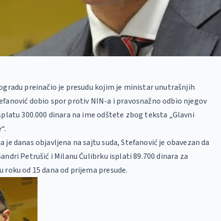
ogradu preinačio je presudu kojim je ministar unutrašnjih
efanović dobio spor protiv NIN-a i pravosnažno odbio njegov
splatu 300.000 dinara na ime odštete zbog teksta „Glavni
“.
 je danas objavljena na sajtu suda, Stefanović je obavezan da
andri Petrušić i Milanu Ćulibrku isplati 89.700 dinara za
u roku od 15 dana od prijema presude.