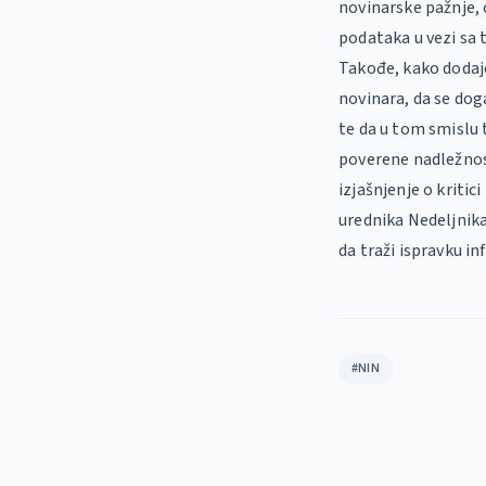
novinarske pažnje, 
podataka u vezi sa 
Takođe, kako dodaje
novinara, da se dog
te da u tom smislu t
poverene nadležnost
izjašnjenje o kriti
urednika Nedeljnika
da traži ispravku in
#NIN