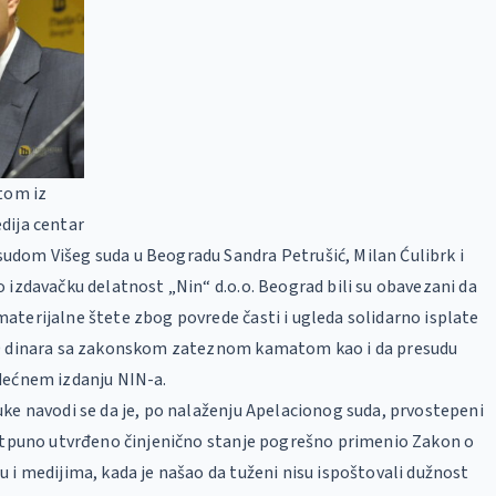
tom iz
dija centar
dom Višeg suda u Beogradu Sandra Petrušić, Milan Ćulibrk i
 izdavačku delatnost „Nin“ d.o.o. Beograd bili su obavezani da
terijalne štete zbog povrede časti i ugleda solidarno isplate
0 dinara sa zakonskom zateznom kamatom kao i da presudu
dećnem izdanju NIN-a.
ke navodi se da je, po nalaženju Apelacionog suda, prvostepeni
potpuno utvrđeno činjenično stanje pogrešno primenio Zakon o
 i medijima, kada je našao da tuženi nisu ispoštovali dužnost