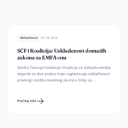
Aktuelnost
01.04.2026.
SĆF i Koalicija: Usklađenost domaćih
zakona sa EMFA-om
Slavko Ćuruvija fondacija i Koalicija za slobodu medija
objavile su dve analize koje sagledavaju usklađenost
pravnog i institucionalnog okvira u Srbiji sa
Evropskim aktom o slobodi medija (EMFA), kao i
mogućnosti njegove implementacije u postojećim
okolnostima. Prema najavama iz ministarstva
Pročitaj više
informisanja i telekomunikacija, to ministarstvo
planira skori početak rada na izmenama Zakona o
javnom informisanju […]