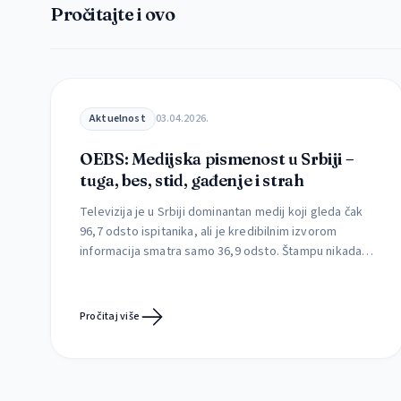
Pročitajte i ovo
Aktuelnost
03.04.2026.
OEBS: Medijska pismenost u Srbiji –
tuga, bes, stid, gađenje i strah
Televizija je u Srbiji dominantan medij koji gleda čak
96,7 odsto ispitanika, ali je kredibilnim izvorom
informacija smatra samo 36,9 odsto. Štampu nikada
ne čita čak 77,4 odsto građana, dok je svakodnevno
prati svega 1,3 odsto. Kojim medijima građani veruju,
kako utiču na njih i da li uspevaju da prepoznaju
Pročitaj više
štetne sadržaje Mediji retko menjaju […]