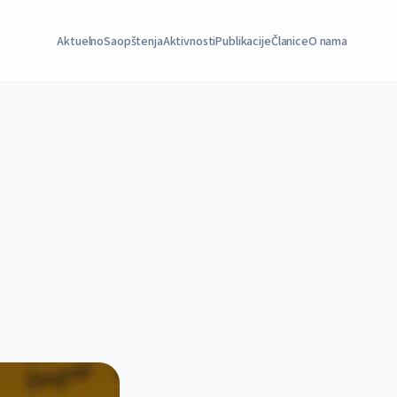
Aktuelno
Saopštenja
Aktivnosti
Publikacije
Članice
O nama