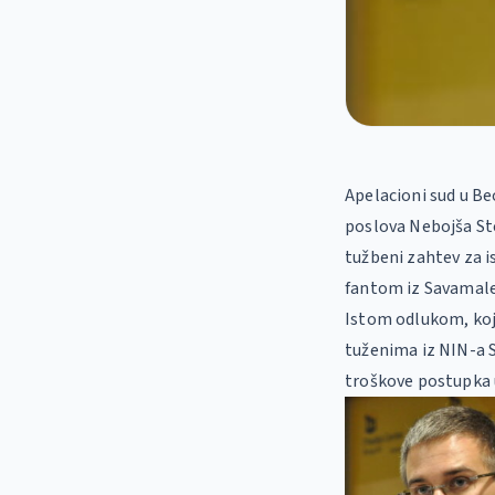
Apelacioni sud u Be
poslova Nebojša St
tužbeni zahtev za i
fantom iz Savamale
Istom odlukom, koja
tuženima iz NIN-a S
troškove postupka 