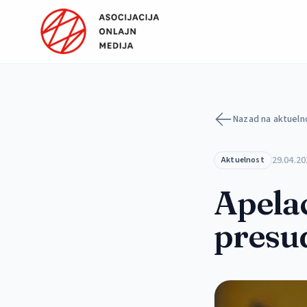
Preskoči na sadržaj
Nazad na aktueln
29.04.20
Aktuelnost
Apelac
presud