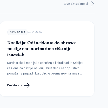
Sve aktuelnosti
Aktuelnost
01.04.2026.
Koalicija: Od incidenta do obrasca –
nasilje nad novinarima više nije
izuzetak
Novinarska i medijska udruženja i sindikati iz Srbije i
regiona najoštrije osuđuju brutalno i nedopustivo
ponašanje pripadnika policije prema novinarima i
novinarkama, kao i sistematsko ometanje njihovog
rada tokom izveštavanja sa događaja od javnog
Pročitaj više
interesa. Agresivno postupanje policije predstavlja
apsolutno neprihvatljivo kršenje zakona i osnovnih
demokratskih principa, ali i nastavak kontinuiranog
pritiska i nasilja nad […]