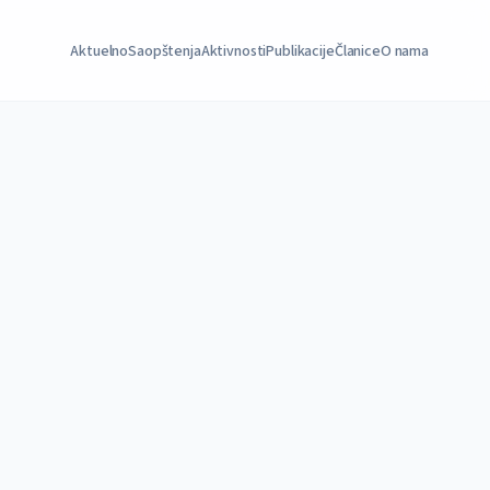
Aktuelno
Saopštenja
Aktivnosti
Publikacije
Članice
O nama