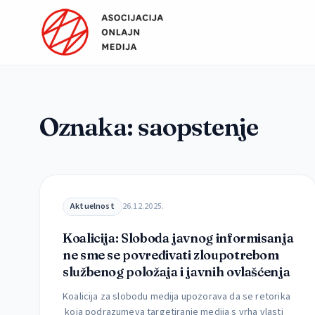
Preskoči na sadržaj
Oznaka:
saopstenje
Aktuelnost
26.12.2025.
Koalicija: Sloboda javnog informisanja
ne sme se povređivati zloupotrebom
službenog položaja i javnih ovlašćenja
Koalicija za slobodu medija upozorava da se retorika
koja podrazumeva targetiranje medija s vrha vlasti